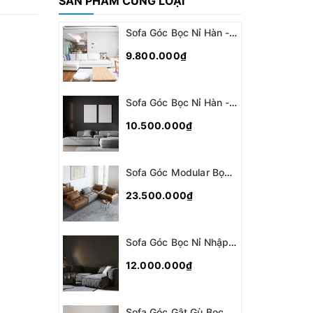
SẢN PHẨM CÙNG LOẠI
Sofa Góc Bọc Nỉ Hàn - SG079
9.800.000₫
Sofa Góc Bọc Nỉ Hàn - SG078
10.500.000₫
Sofa Góc Modular Bọc Da Ý - SG077
23.500.000₫
Sofa Góc Bọc Nỉ Nhập Khẩu - SG075
12.000.000₫
Sofa Góc Gật Gù Bọc Da - SG074