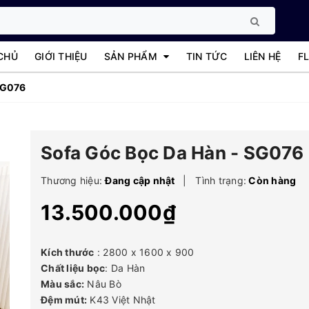
CHỦ
GIỚI THIỆU
SẢN PHẨM
TIN TỨC
LIÊN HỆ
F
ir
g
SG076
Sofa Góc Bọc Da Hàn - SG076
Thương hiệu:
Đang cập nhật
|
Tình trạng:
Còn hàng
13.500.000₫
Kích thước
: 2800 x 1600 x 900
Chất liệu bọc
: Da Hàn
Màu sắc:
Nâu Bò
Đệm mút:
K43 Việt Nhật