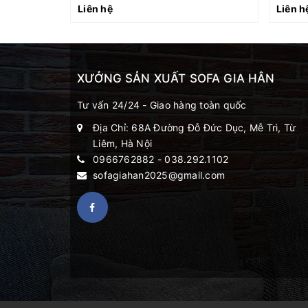
Liên hệ
Liên h
XƯỞNG SẢN XUẤT SOFA GIA HÂN
Tư vấn 24/24 - Giao hàng toàn quốc
Địa Chỉ: 68A Đường Đỗ Đức Dục, Mễ Trì, Từ
Liêm, Hà Nội
0966762882
-
038.292.1102
sofagiahan2025@gmail.com