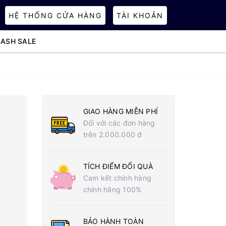
HỆ THỐNG CỬA HÀNG
TÀI KHOẢN
LASH SALE
GIAO HÀNG MIỄN PHÍ
Đối với các đơn hàng
trên 2.000.000 đ
TÍCH ĐIỂM ĐỔI QUÀ
Cam kết chính hàng
chính hãng 100%
BẢO HÀNH TOÀN