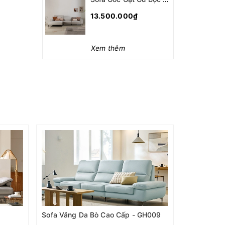
13.500.000₫
Xem thêm
0
Sofa Văng Da Bò Cao Cấp - GH009
Sofa Văng 