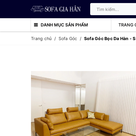
DANH MỤC SẢN PHẨM
TRANG 
Ghế Đôn Sofa
Ghế Armcha
Sofa da
Sofa Tân Cổ Điển
Sofa Góc
Sofa Văn
Trang chủ
/
Sofa Góc
/
Sofa Góc Bọc Da Hàn - 